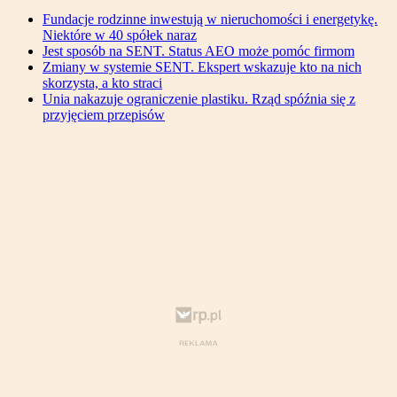
Fundacje rodzinne inwestują w nieruchomości i energetykę.
Niektóre w 40 spółek naraz
Jest sposób na SENT. Status AEO może pomóc firmom
Zmiany w systemie SENT. Ekspert wskazuje kto na nich
skorzysta, a kto straci
Unia nakazuje ograniczenie plastiku. Rząd spóźnia się z
przyjęciem przepisów