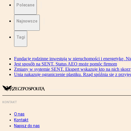
Polecane
Najnowsze
Tagi
Fundacje rodzinne inwestują w nieruchomości i energetykę. Ni
Jest sposób na SENT. Status AEO może pomóc firmom
Zmiany w systemie SENT. Ekspert wskazuje kto na nich skorzys
Unia nakazuje ograniczenie plastiku. Rząd spóźnia się z przyj
KONTAKT
O nas
Kontakt
Napisz do nas