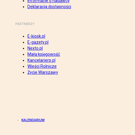
Informacje o nadawcy
Deklaracja dostępności
PARTNERZY
E-kiosk.pl
E-gazety.pl
Nexto.pl
Mała księgowość
Kancelarierp.pl
Wieści Rolnicze
Życie Warszawy
KALENDARIUM