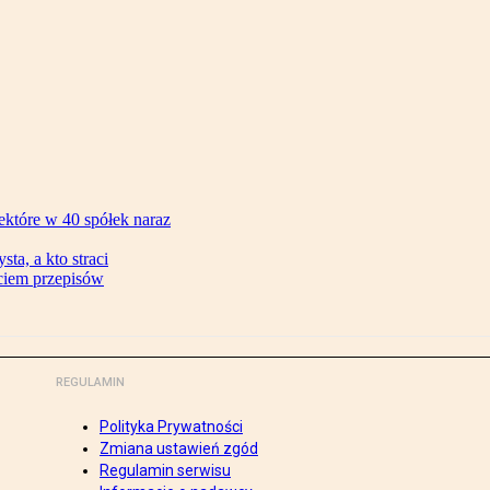
ektóre w 40 spółek naraz
ta, a kto straci
ęciem przepisów
REGULAMIN
Polityka Prywatności
Zmiana ustawień zgód
Regulamin serwisu