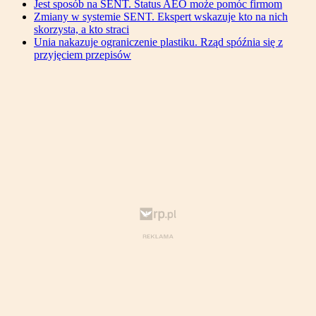
Jest sposób na SENT. Status AEO może pomóc firmom
Zmiany w systemie SENT. Ekspert wskazuje kto na nich
skorzysta, a kto straci
Unia nakazuje ograniczenie plastiku. Rząd spóźnia się z
przyjęciem przepisów