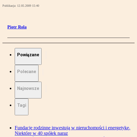
Publikacja:
12.05.2009 15:40
Piotr Rola
Powiązane
Polecane
Najnowsze
Tagi
Fundacje rodzinne inwestują w nieruchomości i energetykę.
Niektóre w 40 spółek naraz