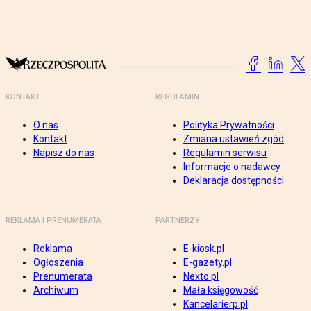
KONTAKT
REGULAMIN
O nas
Polityka Prywatności
Kontakt
Zmiana ustawień zgód
Napisz do nas
Regulamin serwisu
Informacje o nadawcy
Deklaracja dostępności
REKLAMA I PRENUMERATA
PARTNERZY
Reklama
E-kiosk.pl
Ogłoszenia
E-gazety.pl
Prenumerata
Nexto.pl
Archiwum
Mała księgowość
Kancelarierp.pl