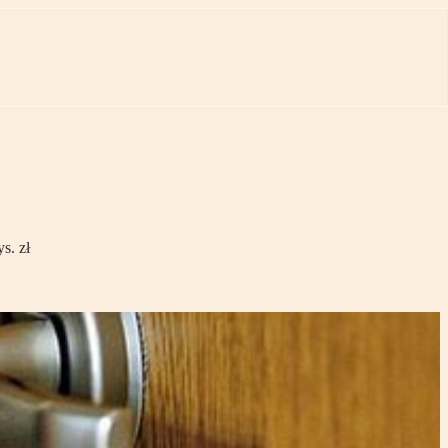
s. zł