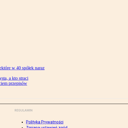
ektóre w 40 spółek naraz
ta, a kto straci
ęciem przepisów
REGULAMIN
Polityka Prywatności
Zmiana ustawień zgód