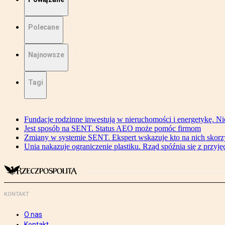
Polecane
Najnowsze
Tagi
Fundacje rodzinne inwestują w nieruchomości i energetykę. Ni
Jest sposób na SENT. Status AEO może pomóc firmom
Zmiany w systemie SENT. Ekspert wskazuje kto na nich skorzys
Unia nakazuje ograniczenie plastiku. Rząd spóźnia się z przyj
KONTAKT
O nas
Kontakt