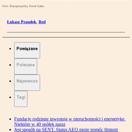
Foto: Rzeczpospolita, Paweł Gałka
Łukasz Prasołek
,
Red
Powiązane
Polecane
Najnowsze
Tagi
Fundacje rodzinne inwestują w nieruchomości i energetykę.
Niektóre w 40 spółek naraz
Jest sposób na SENT. Status AEO może pomóc firmom