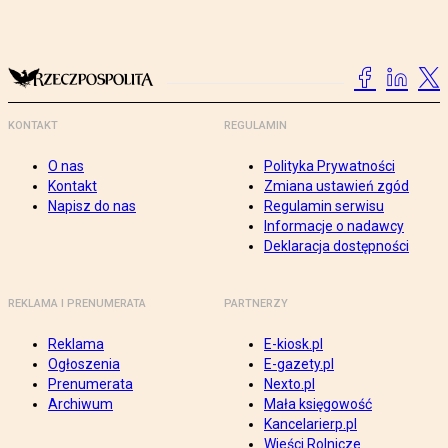
KONTAKT
REGULAMIN
O nas
Polityka Prywatności
Kontakt
Zmiana ustawień zgód
Napisz do nas
Regulamin serwisu
Informacje o nadawcy
Deklaracja dostępności
REKLAMA I PRENUMERATA
PARTNERZY
Reklama
E-kiosk.pl
Ogłoszenia
E-gazety.pl
Prenumerata
Nexto.pl
Archiwum
Mała księgowość
Kancelarierp.pl
Wieści Rolnicze