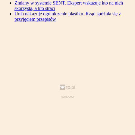
Zmiany w systemie SENT. Ekspert wskazuje kto na nich
skorzysta, a kto straci
Unia nakazuje ograniczenie plastiku. Rząd spóźnia się z
przyjęciem przepisów