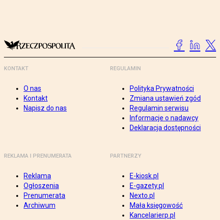
KONTAKT
REGULAMIN
O nas
Polityka Prywatności
Kontakt
Zmiana ustawień zgód
Napisz do nas
Regulamin serwisu
Informacje o nadawcy
Deklaracja dostępności
REKLAMA I PRENUMERATA
PARTNERZY
Reklama
E-kiosk.pl
Ogłoszenia
E-gazety.pl
Prenumerata
Nexto.pl
Archiwum
Mała księgowość
Kancelarierp.pl