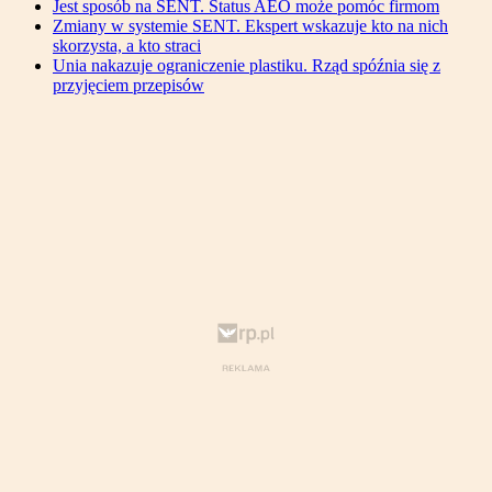
Jest sposób na SENT. Status AEO może pomóc firmom
Zmiany w systemie SENT. Ekspert wskazuje kto na nich
skorzysta, a kto straci
Unia nakazuje ograniczenie plastiku. Rząd spóźnia się z
przyjęciem przepisów