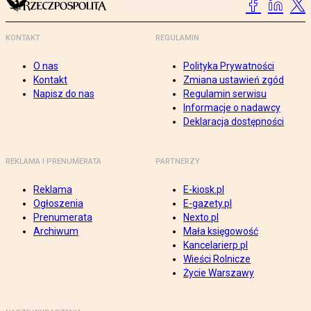
KONTAKT
REGULAMIN
O nas
Polityka Prywatności
Kontakt
Zmiana ustawień zgód
Napisz do nas
Regulamin serwisu
Informacje o nadawcy
Deklaracja dostępności
REKLAMA I PRENUMERATA
PARTNERZY
Reklama
E-kiosk.pl
Ogłoszenia
E-gazety.pl
Prenumerata
Nexto.pl
Archiwum
Mała księgowość
Kancelarierp.pl
Wieści Rolnicze
Życie Warszawy