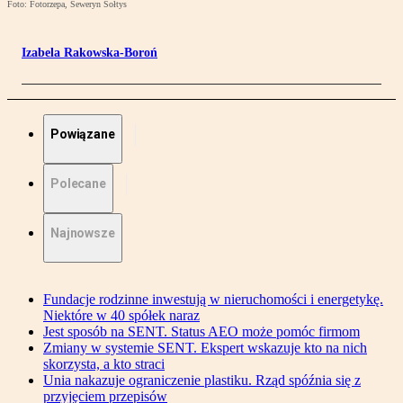
Foto: Fotorzepa, Seweryn Sołtys
Izabela Rakowska-Boroń
Powiązane
Polecane
Najnowsze
Fundacje rodzinne inwestują w nieruchomości i energetykę.
Niektóre w 40 spółek naraz
Jest sposób na SENT. Status AEO może pomóc firmom
Zmiany w systemie SENT. Ekspert wskazuje kto na nich
skorzysta, a kto straci
Unia nakazuje ograniczenie plastiku. Rząd spóźnia się z
przyjęciem przepisów