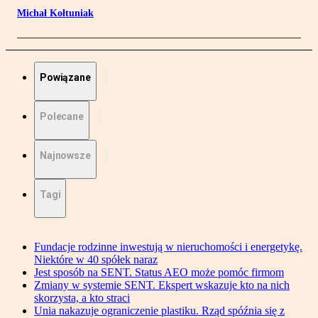
Michał Kołtuniak
Powiązane
Polecane
Najnowsze
Tagi
Fundacje rodzinne inwestują w nieruchomości i energetykę.
Niektóre w 40 spółek naraz
Jest sposób na SENT. Status AEO może pomóc firmom
Zmiany w systemie SENT. Ekspert wskazuje kto na nich
skorzysta, a kto straci
Unia nakazuje ograniczenie plastiku. Rząd spóźnia się z