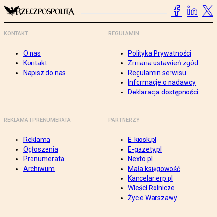
KONTAKT
REGULAMIN
O nas
Polityka Prywatności
Kontakt
Zmiana ustawień zgód
Napisz do nas
Regulamin serwisu
Informacje o nadawcy
Deklaracja dostępności
REKLAMA I PRENUMERATA
PARTNERZY
Reklama
E-kiosk.pl
Ogłoszenia
E-gazety.pl
Prenumerata
Nexto.pl
Archiwum
Mała księgowość
Kancelarierp.pl
Wieści Rolnicze
Życie Warszawy