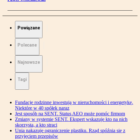
Powiązane
Polecane
Najnowsze
Tagi
Fundacje rodzinne inwestują w nieruchomości i energetykę.
Niektóre w 40 spółek naraz
Jest sposób na SENT. Status AEO może pomóc firmom
Zmiany w systemie SENT. Ekspert wskazuje kto na nich
skorzysta, a kto straci
Unia nakazuje ograniczenie plastiku. Rząd spóźnia się z
przyjęciem przepisów