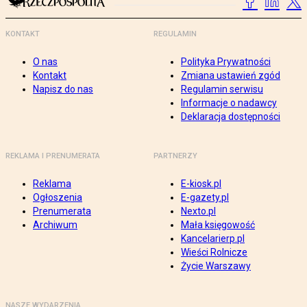
KONTAKT
REGULAMIN
O nas
Polityka Prywatności
Kontakt
Zmiana ustawień zgód
Napisz do nas
Regulamin serwisu
Informacje o nadawcy
Deklaracja dostępności
REKLAMA I PRENUMERATA
PARTNERZY
Reklama
E-kiosk.pl
Ogłoszenia
E-gazety.pl
Prenumerata
Nexto.pl
Archiwum
Mała księgowość
Kancelarierp.pl
Wieści Rolnicze
Życie Warszawy
NASZE WYDARZENIA