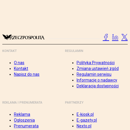
KONTAKT
REGULAMIN
O nas
Polityka Prywatności
Kontakt
Zmiana ustawień zgód
Napisz do nas
Regulamin serwisu
Informacje o nadawcy
Deklaracja dostępności
REKLAMA I PRENUMERATA
PARTNERZY
Reklama
E-kiosk.pl
Ogłoszenia
E-gazety.pl
Prenumerata
Nexto.pl