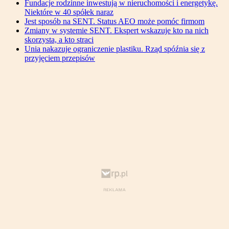
Fundacje rodzinne inwestują w nieruchomości i energetykę.
Niektóre w 40 spółek naraz
Jest sposób na SENT. Status AEO może pomóc firmom
Zmiany w systemie SENT. Ekspert wskazuje kto na nich
skorzysta, a kto straci
Unia nakazuje ograniczenie plastiku. Rząd spóźnia się z
przyjęciem przepisów