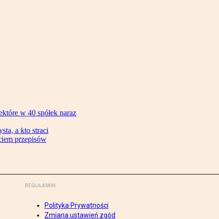
ektóre w 40 spółek naraz
ta, a kto straci
ęciem przepisów
REGULAMIN
Polityka Prywatności
Zmiana ustawień zgód