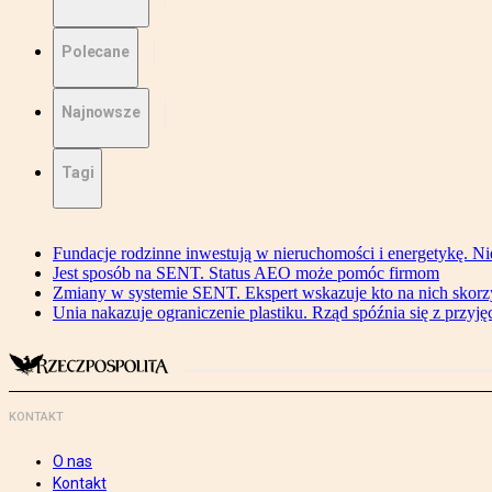
Polecane
Najnowsze
Tagi
Fundacje rodzinne inwestują w nieruchomości i energetykę. Ni
Jest sposób na SENT. Status AEO może pomóc firmom
Zmiany w systemie SENT. Ekspert wskazuje kto na nich skorzys
Unia nakazuje ograniczenie plastiku. Rząd spóźnia się z przyj
KONTAKT
O nas
Kontakt