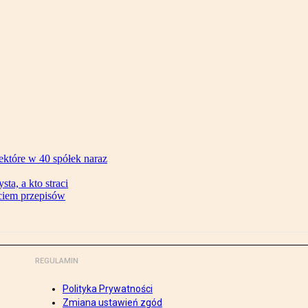
ektóre w 40 spółek naraz
ta, a kto straci
ęciem przepisów
REGULAMIN
Polityka Prywatności
Zmiana ustawień zgód