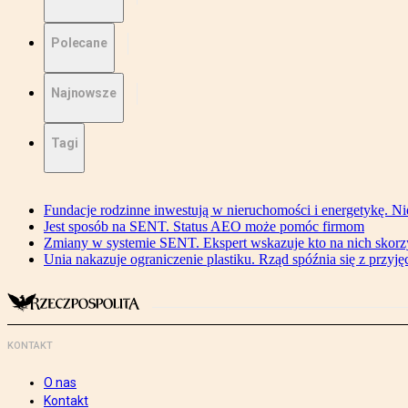
Polecane
Najnowsze
Tagi
Fundacje rodzinne inwestują w nieruchomości i energetykę. Ni
Jest sposób na SENT. Status AEO może pomóc firmom
Zmiany w systemie SENT. Ekspert wskazuje kto na nich skorzys
Unia nakazuje ograniczenie plastiku. Rząd spóźnia się z przyj
KONTAKT
O nas
Kontakt