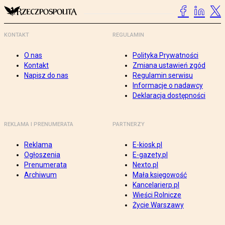
KONTAKT
REGULAMIN
O nas
Polityka Prywatności
Kontakt
Zmiana ustawień zgód
Napisz do nas
Regulamin serwisu
Informacje o nadawcy
Deklaracja dostępności
REKLAMA I PRENUMERATA
PARTNERZY
Reklama
E-kiosk.pl
Ogłoszenia
E-gazety.pl
Prenumerata
Nexto.pl
Archiwum
Mała księgowość
Kancelarierp.pl
Wieści Rolnicze
Życie Warszawy