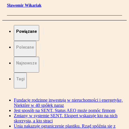
Sławomir Wikariak
Powiązane
Polecane
Najnowsze
Tagi
Fundacje rodzinne inwestują w nieruchomości i energetykę.
Niektóre w 40 spółek naraz
Jest sposób na SENT. Status AEO może pomóc firmom
Zmiany w systemie SENT. Ekspert wskazuje kto na nich
skorzysta, a kto straci
Unia nakazuje ograniczenie plastiku. Rząd spóźnia się z