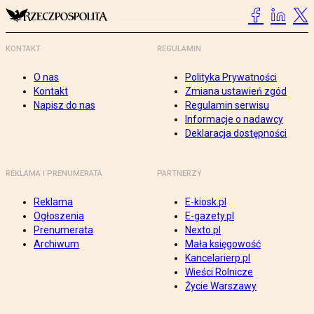
KONTAKT
REGULAMIN
O nas
Polityka Prywatności
Kontakt
Zmiana ustawień zgód
Napisz do nas
Regulamin serwisu
Informacje o nadawcy
Deklaracja dostępności
REKLAMA I PRENUMERATA
PARTNERZY
Reklama
E-kiosk.pl
Ogłoszenia
E-gazety.pl
Prenumerata
Nexto.pl
Archiwum
Mała księgowość
Kancelarierp.pl
Wieści Rolnicze
Życie Warszawy