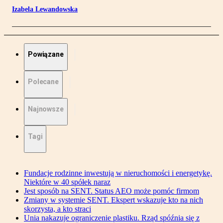
Izabela Lewandowska
Powiązane
Polecane
Najnowsze
Tagi
Fundacje rodzinne inwestują w nieruchomości i energetykę.
Niektóre w 40 spółek naraz
Jest sposób na SENT. Status AEO może pomóc firmom
Zmiany w systemie SENT. Ekspert wskazuje kto na nich
skorzysta, a kto straci
Unia nakazuje ograniczenie plastiku. Rząd spóźnia się z