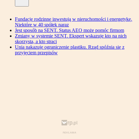
Fundacje rodzinne inwestują w nieruchomości i energetykę.
Niektóre w 40 spółek naraz
Jest sposób na SENT. Status AEO może pomóc firmom
Zmiany w systemie SENT. Ekspert wskazuje kto na nich
skorzysta, a kto straci
Unia nakazuje ograniczenie plastiku. Rząd spóźnia się z
przyjęciem przepisów