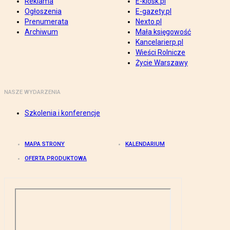
Reklama
E-kiosk.pl
Ogłoszenia
E-gazety.pl
Prenumerata
Nexto.pl
Archiwum
Mała księgowość
Kancelarierp.pl
Wieści Rolnicze
Życie Warszawy
NASZE WYDARZENIA
Szkolenia i konferencje
MAPA STRONY
KALENDARIUM
OFERTA PRODUKTOWA