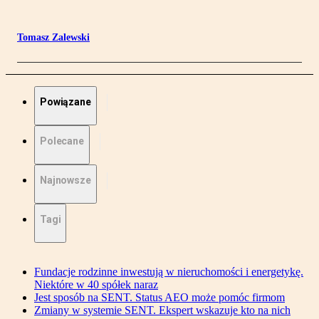
Tomasz Zalewski
Powiązane
Polecane
Najnowsze
Tagi
Fundacje rodzinne inwestują w nieruchomości i energetykę.
Niektóre w 40 spółek naraz
Jest sposób na SENT. Status AEO może pomóc firmom
Zmiany w systemie SENT. Ekspert wskazuje kto na nich