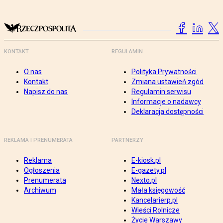
KONTAKT
REGULAMIN
O nas
Polityka Prywatności
Kontakt
Zmiana ustawień zgód
Napisz do nas
Regulamin serwisu
Informacje o nadawcy
Deklaracja dostępności
REKLAMA I PRENUMERATA
PARTNERZY
Reklama
E-kiosk.pl
Ogłoszenia
E-gazety.pl
Prenumerata
Nexto.pl
Archiwum
Mała księgowość
Kancelarierp.pl
Wieści Rolnicze
Życie Warszawy