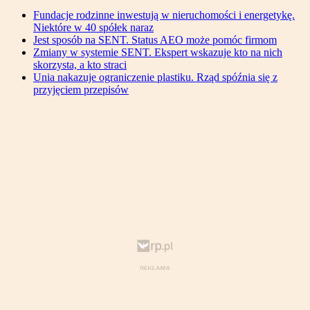
Fundacje rodzinne inwestują w nieruchomości i energetykę.
Niektóre w 40 spółek naraz
Jest sposób na SENT. Status AEO może pomóc firmom
Zmiany w systemie SENT. Ekspert wskazuje kto na nich
skorzysta, a kto straci
Unia nakazuje ograniczenie plastiku. Rząd spóźnia się z
przyjęciem przepisów