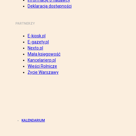
Informacje o nadawcy
Deklaracja dostępności
PARTNERZY
E-kiosk.pl
E-gazety.pl
Nexto.pl
Mała księgowość
Kancelarierp.pl
Wieści Rolnicze
Życie Warszawy
KALENDARIUM