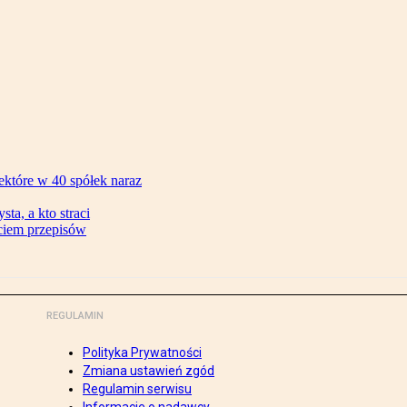
ektóre w 40 spółek naraz
ta, a kto straci
ęciem przepisów
REGULAMIN
Polityka Prywatności
Zmiana ustawień zgód
Regulamin serwisu