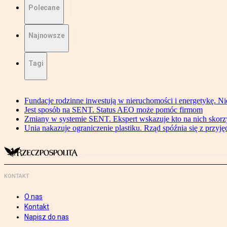
Polecane
Najnowsze
Tagi
Fundacje rodzinne inwestują w nieruchomości i energetykę. Ni
Jest sposób na SENT. Status AEO może pomóc firmom
Zmiany w systemie SENT. Ekspert wskazuje kto na nich skorzys
Unia nakazuje ograniczenie plastiku. Rząd spóźnia się z przyj
KONTAKT
O nas
Kontakt
Napisz do nas