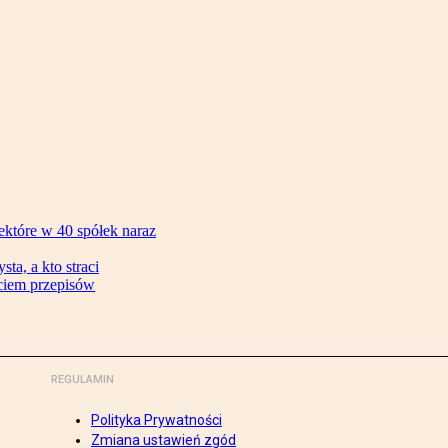
ektóre w 40 spółek naraz
ta, a kto straci
ęciem przepisów
REGULAMIN
Polityka Prywatności
Zmiana ustawień zgód