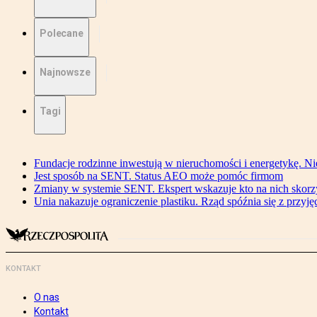
Polecane
Najnowsze
Tagi
Fundacje rodzinne inwestują w nieruchomości i energetykę. Ni
Jest sposób na SENT. Status AEO może pomóc firmom
Zmiany w systemie SENT. Ekspert wskazuje kto na nich skorzys
Unia nakazuje ograniczenie plastiku. Rząd spóźnia się z przyj
KONTAKT
O nas
Kontakt