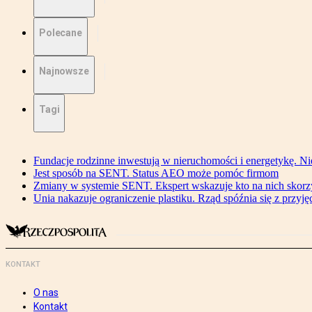
Polecane
Najnowsze
Tagi
Fundacje rodzinne inwestują w nieruchomości i energetykę. Ni
Jest sposób na SENT. Status AEO może pomóc firmom
Zmiany w systemie SENT. Ekspert wskazuje kto na nich skorzys
Unia nakazuje ograniczenie plastiku. Rząd spóźnia się z przyj
KONTAKT
O nas
Kontakt