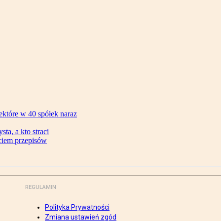
ektóre w 40 spółek naraz
ta, a kto straci
ęciem przepisów
REGULAMIN
Polityka Prywatności
Zmiana ustawień zgód