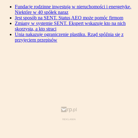
Fundacje rodzinne inwestują w nieruchomości i energetykę.
Niektóre w 40 spółek naraz
Jest sposób na SENT. Status AEO może pomóc firmom
Zmiany w systemie SENT. Ekspert wskazuje kto na nich
skorzysta, a kto straci
Unia nakazuje ograniczenie plastiku. Rząd spóźnia się z
przyjęciem przepisów