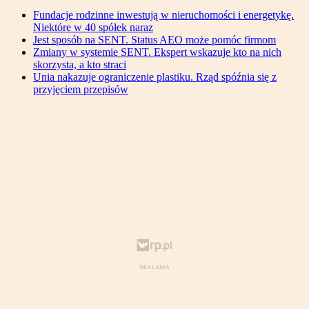
Fundacje rodzinne inwestują w nieruchomości i energetykę.
Niektóre w 40 spółek naraz
Jest sposób na SENT. Status AEO może pomóc firmom
Zmiany w systemie SENT. Ekspert wskazuje kto na nich
skorzysta, a kto straci
Unia nakazuje ograniczenie plastiku. Rząd spóźnia się z
przyjęciem przepisów