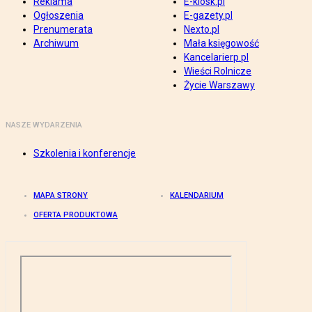
Reklama
E-kiosk.pl
Ogłoszenia
E-gazety.pl
Prenumerata
Nexto.pl
Archiwum
Mała księgowość
Kancelarierp.pl
Wieści Rolnicze
Życie Warszawy
NASZE WYDARZENIA
Szkolenia i konferencje
MAPA STRONY
KALENDARIUM
OFERTA PRODUKTOWA