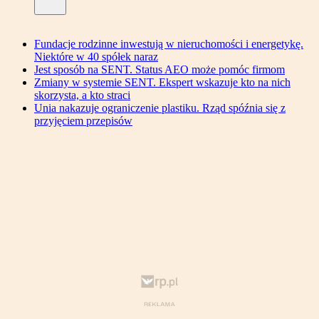
Fundacje rodzinne inwestują w nieruchomości i energetykę.
Niektóre w 40 spółek naraz
Jest sposób na SENT. Status AEO może pomóc firmom
Zmiany w systemie SENT. Ekspert wskazuje kto na nich
skorzysta, a kto straci
Unia nakazuje ograniczenie plastiku. Rząd spóźnia się z
przyjęciem przepisów