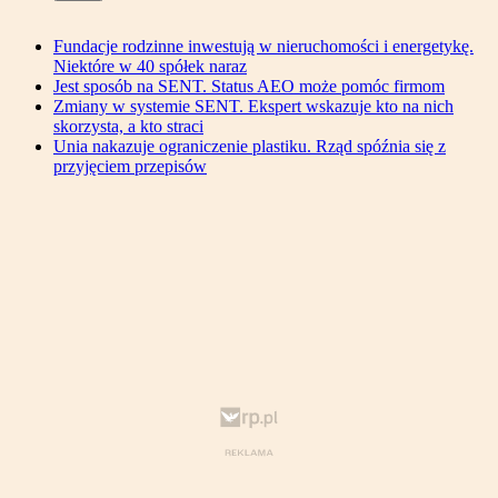
Fundacje rodzinne inwestują w nieruchomości i energetykę.
Niektóre w 40 spółek naraz
Jest sposób na SENT. Status AEO może pomóc firmom
Zmiany w systemie SENT. Ekspert wskazuje kto na nich
skorzysta, a kto straci
Unia nakazuje ograniczenie plastiku. Rząd spóźnia się z
przyjęciem przepisów