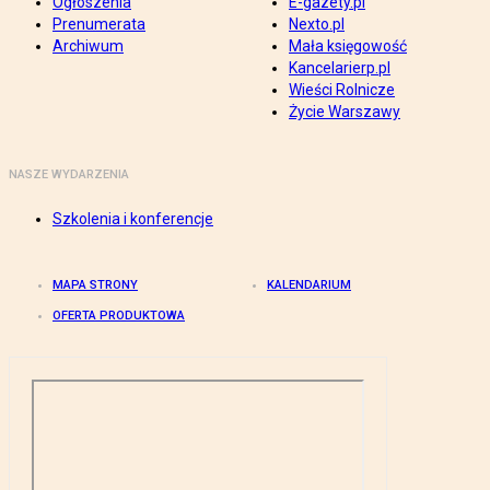
Ogłoszenia
E-gazety.pl
Prenumerata
Nexto.pl
Archiwum
Mała księgowość
Kancelarierp.pl
Wieści Rolnicze
Życie Warszawy
NASZE WYDARZENIA
Szkolenia i konferencje
MAPA STRONY
KALENDARIUM
OFERTA PRODUKTOWA