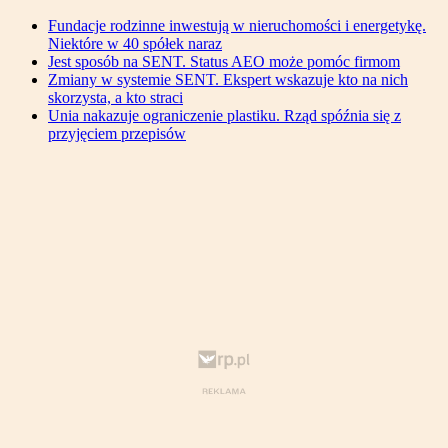
Fundacje rodzinne inwestują w nieruchomości i energetykę.
Niektóre w 40 spółek naraz
Jest sposób na SENT. Status AEO może pomóc firmom
Zmiany w systemie SENT. Ekspert wskazuje kto na nich
skorzysta, a kto straci
Unia nakazuje ograniczenie plastiku. Rząd spóźnia się z
przyjęciem przepisów