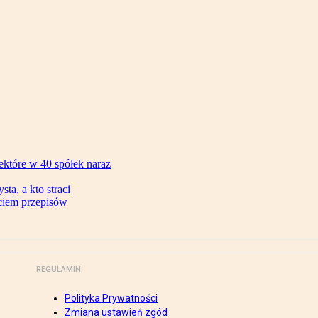
ektóre w 40 spółek naraz
ta, a kto straci
ęciem przepisów
REGULAMIN
Polityka Prywatności
Zmiana ustawień zgód