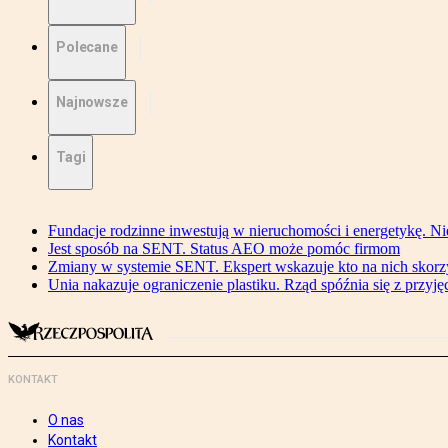
Polecane
Najnowsze
Tagi
Fundacje rodzinne inwestują w nieruchomości i energetykę. Ni
Jest sposób na SENT. Status AEO może pomóc firmom
Zmiany w systemie SENT. Ekspert wskazuje kto na nich skorzys
Unia nakazuje ograniczenie plastiku. Rząd spóźnia się z przyj
KONTAKT
O nas
Kontakt