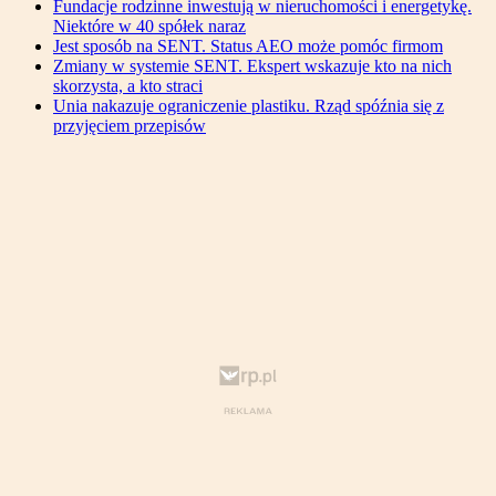
Fundacje rodzinne inwestują w nieruchomości i energetykę.
Niektóre w 40 spółek naraz
Jest sposób na SENT. Status AEO może pomóc firmom
Zmiany w systemie SENT. Ekspert wskazuje kto na nich
skorzysta, a kto straci
Unia nakazuje ograniczenie plastiku. Rząd spóźnia się z
przyjęciem przepisów