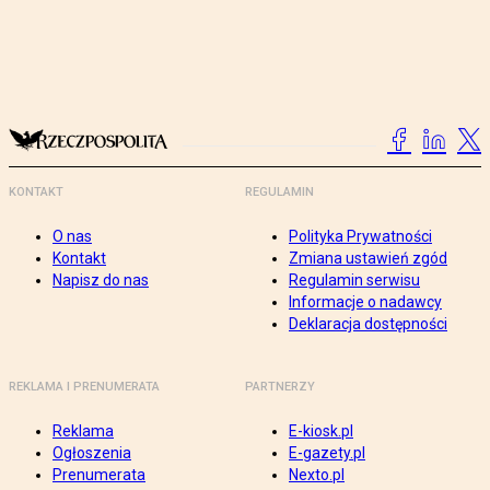
KONTAKT
REGULAMIN
O nas
Polityka Prywatności
Kontakt
Zmiana ustawień zgód
Napisz do nas
Regulamin serwisu
Informacje o nadawcy
Deklaracja dostępności
REKLAMA I PRENUMERATA
PARTNERZY
Reklama
E-kiosk.pl
Ogłoszenia
E-gazety.pl
Prenumerata
Nexto.pl