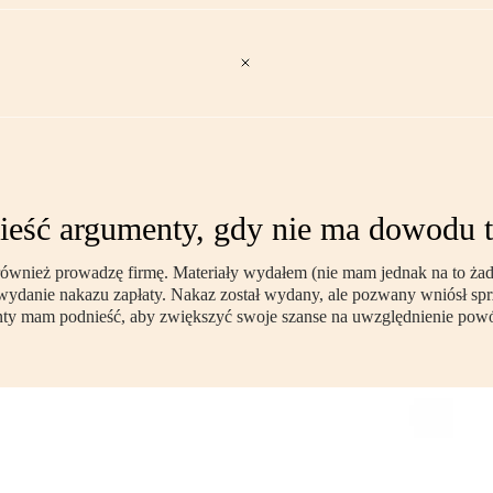
nieść argumenty, gdy nie ma dowodu t
ównież prowadzę firmę. Materiały wydałem (nie mam jednak na to żad
wydanie nakazu zapłaty. Nakaz został wydany, ale pozwany wniósł sprz
enty mam podnieść, aby zwiększyć swoje szanse na uwzględnienie powó