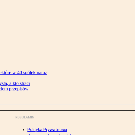
ektóre w 40 spółek naraz
ta, a kto straci
ęciem przepisów
REGULAMIN
Polityka Prywatności