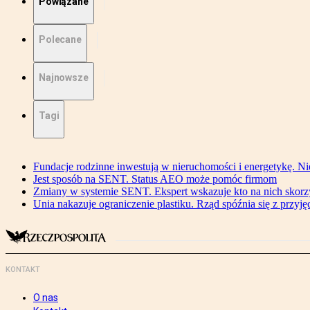
Powiązane
Polecane
Najnowsze
Tagi
Fundacje rodzinne inwestują w nieruchomości i energetykę. Ni
Jest sposób na SENT. Status AEO może pomóc firmom
Zmiany w systemie SENT. Ekspert wskazuje kto na nich skorzys
Unia nakazuje ograniczenie plastiku. Rząd spóźnia się z przyj
KONTAKT
O nas