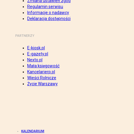
Zmiana ustawień zgód
Regulamin serwisu
Informacje o nadawcy
Deklaracja dostępności
PARTNERZY
E-kiosk.pl
E-gazety.pl
Nexto.pl
Mała księgowość
Kancelarierp.pl
Wieści Rolnicze
Życie Warszawy
KALENDARIUM