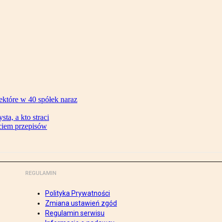
ektóre w 40 spółek naraz
ta, a kto straci
ęciem przepisów
REGULAMIN
Polityka Prywatności
Zmiana ustawień zgód
Regulamin serwisu