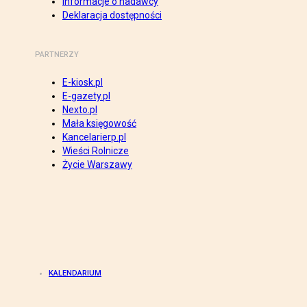
Informacje o nadawcy
Deklaracja dostępności
PARTNERZY
E-kiosk.pl
E-gazety.pl
Nexto.pl
Mała księgowość
Kancelarierp.pl
Wieści Rolnicze
Życie Warszawy
KALENDARIUM