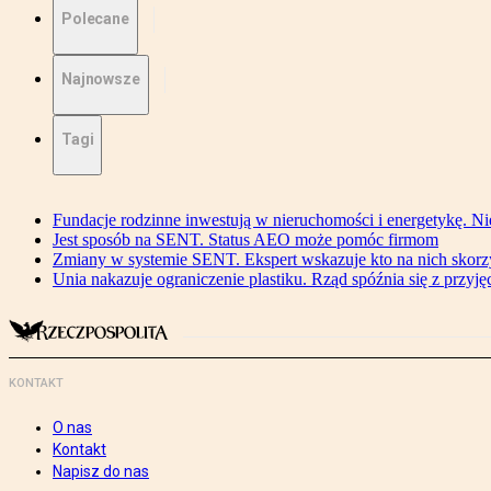
Polecane
Najnowsze
Tagi
Fundacje rodzinne inwestują w nieruchomości i energetykę. Ni
Jest sposób na SENT. Status AEO może pomóc firmom
Zmiany w systemie SENT. Ekspert wskazuje kto na nich skorzys
Unia nakazuje ograniczenie plastiku. Rząd spóźnia się z przyj
KONTAKT
O nas
Kontakt
Napisz do nas