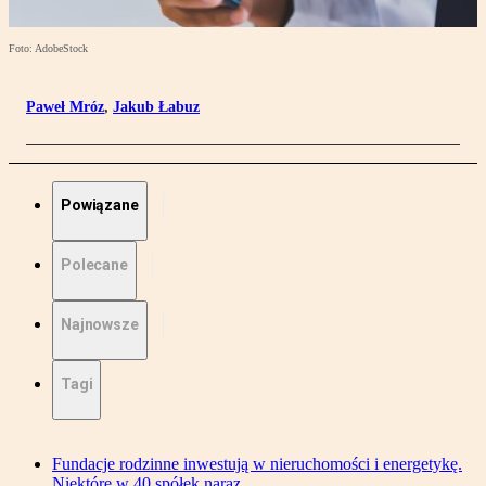
Foto: AdobeStock
Paweł Mróz
,
Jakub Łabuz
Powiązane
Polecane
Najnowsze
Tagi
Fundacje rodzinne inwestują w nieruchomości i energetykę.
Niektóre w 40 spółek naraz