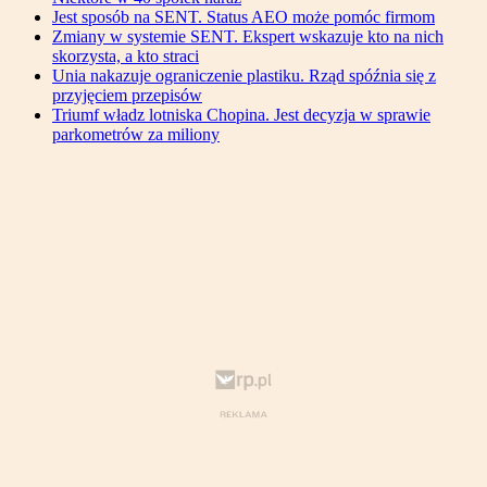
Jest sposób na SENT. Status AEO może pomóc firmom
Zmiany w systemie SENT. Ekspert wskazuje kto na nich
skorzysta, a kto straci
Unia nakazuje ograniczenie plastiku. Rząd spóźnia się z
przyjęciem przepisów
Triumf władz lotniska Chopina. Jest decyzja w sprawie
parkometrów za miliony