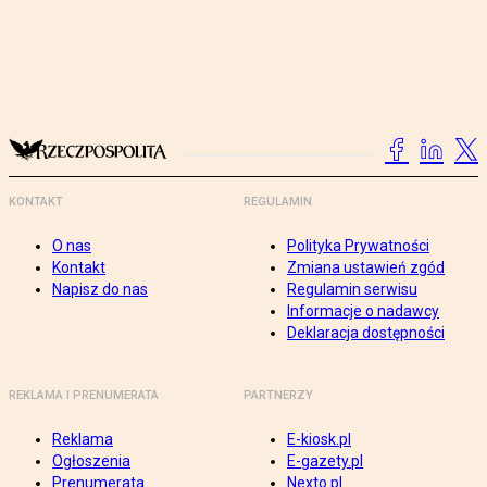
KONTAKT
REGULAMIN
O nas
Polityka Prywatności
Kontakt
Zmiana ustawień zgód
Napisz do nas
Regulamin serwisu
Informacje o nadawcy
Deklaracja dostępności
REKLAMA I PRENUMERATA
PARTNERZY
Reklama
E-kiosk.pl
Ogłoszenia
E-gazety.pl
Prenumerata
Nexto.pl