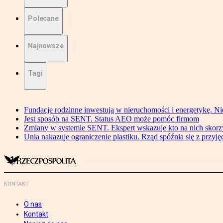
Polecane
Najnowsze
Tagi
Fundacje rodzinne inwestują w nieruchomości i energetykę. Ni
Jest sposób na SENT. Status AEO może pomóc firmom
Zmiany w systemie SENT. Ekspert wskazuje kto na nich skorzys
Unia nakazuje ograniczenie plastiku. Rząd spóźnia się z przyj
KONTAKT
O nas
Kontakt