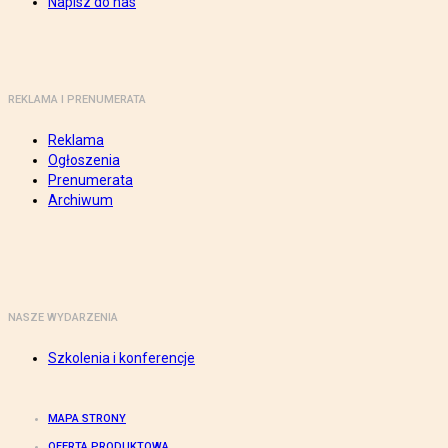
Napisz do nas
REKLAMA I PRENUMERATA
Reklama
Ogłoszenia
Prenumerata
Archiwum
NASZE WYDARZENIA
Szkolenia i konferencje
MAPA STRONY
OFERTA PRODUKTOWA