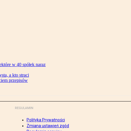
ektóre w 40 spółek naraz
ta, a kto straci
ęciem przepisów
REGULAMIN
Polityka Prywatności
Zmiana ustawień zgód