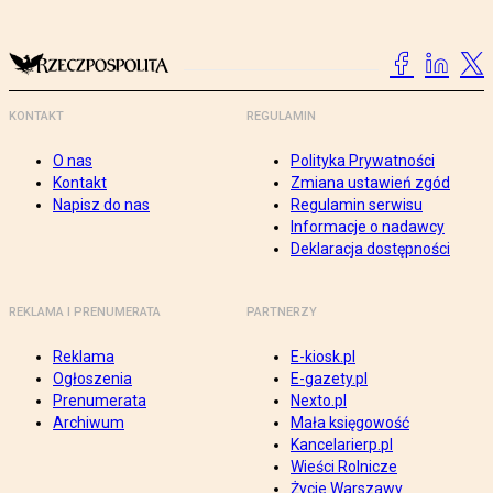
KONTAKT
REGULAMIN
O nas
Polityka Prywatności
Kontakt
Zmiana ustawień zgód
Napisz do nas
Regulamin serwisu
Informacje o nadawcy
Deklaracja dostępności
REKLAMA I PRENUMERATA
PARTNERZY
Reklama
E-kiosk.pl
Ogłoszenia
E-gazety.pl
Prenumerata
Nexto.pl
Archiwum
Mała księgowość
Kancelarierp.pl
Wieści Rolnicze
Życie Warszawy