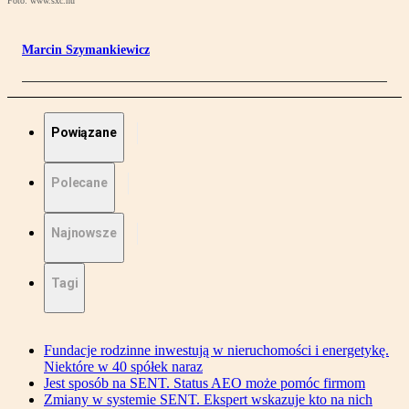
Foto: www.sxc.hu
Marcin Szymankiewicz
Powiązane
Polecane
Najnowsze
Tagi
Fundacje rodzinne inwestują w nieruchomości i energetykę.
Niektóre w 40 spółek naraz
Jest sposób na SENT. Status AEO może pomóc firmom
Zmiany w systemie SENT. Ekspert wskazuje kto na nich