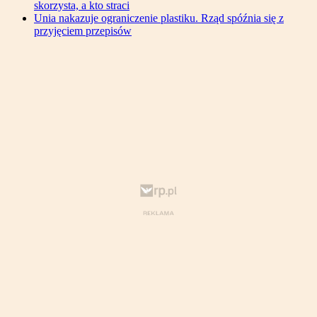
skorzysta, a kto straci
Unia nakazuje ograniczenie plastiku. Rząd spóźnia się z
przyjęciem przepisów