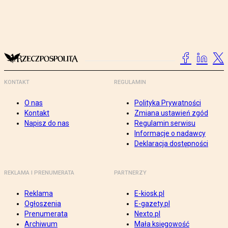
KONTAKT
REGULAMIN
O nas
Polityka Prywatności
Kontakt
Zmiana ustawień zgód
Napisz do nas
Regulamin serwisu
Informacje o nadawcy
Deklaracja dostępności
REKLAMA I PRENUMERATA
PARTNERZY
Reklama
E-kiosk.pl
Ogłoszenia
E-gazety.pl
Prenumerata
Nexto.pl
Archiwum
Mała księgowość