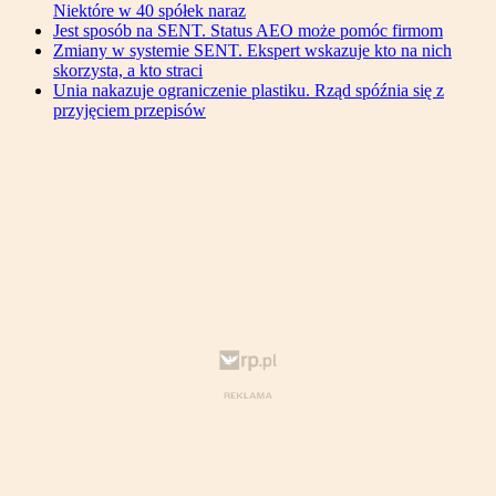
Niektóre w 40 spółek naraz
Jest sposób na SENT. Status AEO może pomóc firmom
Zmiany w systemie SENT. Ekspert wskazuje kto na nich
skorzysta, a kto straci
Unia nakazuje ograniczenie plastiku. Rząd spóźnia się z
przyjęciem przepisów