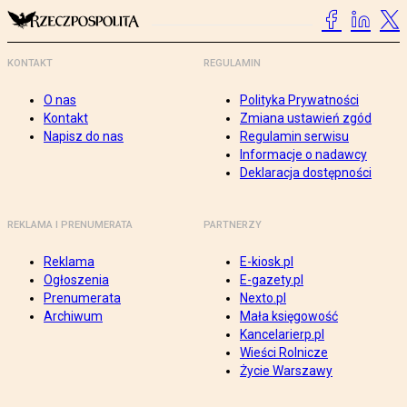
KONTAKT
REGULAMIN
O nas
Polityka Prywatności
Kontakt
Zmiana ustawień zgód
Napisz do nas
Regulamin serwisu
Informacje o nadawcy
Deklaracja dostępności
REKLAMA I PRENUMERATA
PARTNERZY
Reklama
E-kiosk.pl
Ogłoszenia
E-gazety.pl
Prenumerata
Nexto.pl
Archiwum
Mała księgowość
Kancelarierp.pl
Wieści Rolnicze
Życie Warszawy