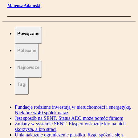
Mateusz Adamski
Powiązane
Polecane
Najnowsze
Tagi
Fundacje rodzinne inwestują w nieruchomości i energetykę.
Niektóre w 40 spółek naraz
Jest sposób na SENT. Status AEO może pomóc firmom
Zmiany w systemie SENT. Ekspert wskazuje kto na nich
skorzysta, a kto straci
Unia nakazuje ograniczenie plastiku. Rząd spóźnia się z