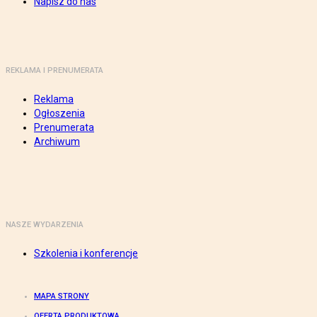
Napisz do nas
REKLAMA I PRENUMERATA
Reklama
Ogłoszenia
Prenumerata
Archiwum
NASZE WYDARZENIA
Szkolenia i konferencje
MAPA STRONY
OFERTA PRODUKTOWA