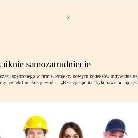
zniknie samozatrudnienie
a czasu spędzonego w firmie. Projekty nowych kodeksów indywidualne
namy ten tekst nie bez powodu – „Rzeczpospolita” była bowiem najcz