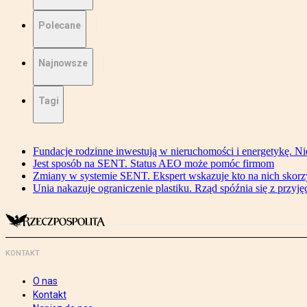
Polecane
Najnowsze
Tagi
Fundacje rodzinne inwestują w nieruchomości i energetykę. Ni
Jest sposób na SENT. Status AEO może pomóc firmom
Zmiany w systemie SENT. Ekspert wskazuje kto na nich skorzys
Unia nakazuje ograniczenie plastiku. Rząd spóźnia się z przyj
KONTAKT
O nas
Kontakt