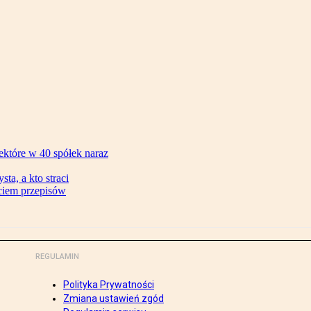
ektóre w 40 spółek naraz
ta, a kto straci
ęciem przepisów
REGULAMIN
Polityka Prywatności
Zmiana ustawień zgód