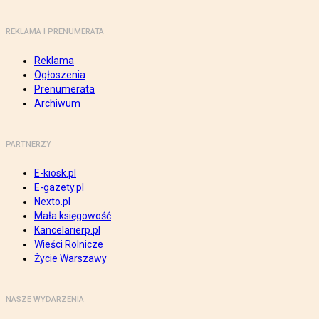
REKLAMA I PRENUMERATA
Reklama
Ogłoszenia
Prenumerata
Archiwum
PARTNERZY
E-kiosk.pl
E-gazety.pl
Nexto.pl
Mała księgowość
Kancelarierp.pl
Wieści Rolnicze
Życie Warszawy
NASZE WYDARZENIA