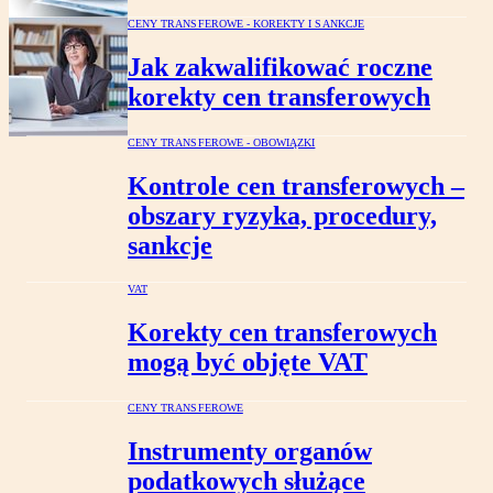
CENY TRANSFEROWE - KOREKTY I SANKCJE
Jak zakwalifikować roczne
korekty cen transferowych
CENY TRANSFEROWE - OBOWIĄZKI
Kontrole cen transferowych –
obszary ryzyka, procedury,
sankcje
VAT
Korekty cen transferowych
mogą być objęte VAT
CENY TRANSFEROWE
Instrumenty organów
podatkowych służące