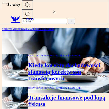
Serwisy
PRO
CENY TRANSFEROWE - KOREKTY I SANKCJE
Ceny transferowe bez filtra – gdzie są
ukryte ryzyka
CENY TRANSFEROWE - KOREKTY I SANKCJE
Kiedy korekty dochodowości
stanowią korekty cen
transferowych
CENY TRANSFEROWE - KOREKTY I SANKCJE
Transakcje finansowe pod lupą
fiskusa