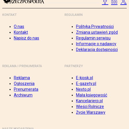
KONTAKT
REGULAMIN
O nas
Polityka Prywatności
Kontakt
Zmiana ustawień zgód
Napisz do nas
Regulamin serwisu
Informacje o nadawcy
Deklaracja dostępności
REKLAMA I PRENUMERATA
PARTNERZY
Reklama
E-kiosk.pl
Ogłoszenia
E-gazety.pl
Prenumerata
Nexto.pl
Archiwum
Mała księgowość
Kancelarierp.pl
Wieści Rolnicze
Życie Warszawy
NASZE WYDARZENIA