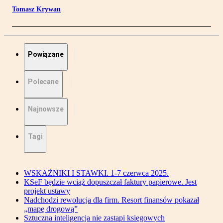
Tomasz Krywan
Powiązane
Polecane
Najnowsze
Tagi
WSKAŻNIKI I STAWKI. 1-7 czerwca 2025.
KSeF będzie wciąż dopuszczał faktury papierowe. Jest
projekt ustawy
Nadchodzi rewolucja dla firm. Resort finansów pokazał
„mapę drogową”
Sztuczna inteligencja nie zastąpi księgowych