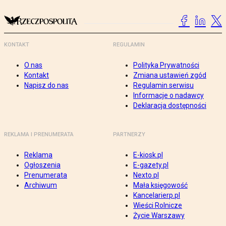
KONTAKT
REGULAMIN
O nas
Polityka Prywatności
Kontakt
Zmiana ustawień zgód
Napisz do nas
Regulamin serwisu
Informacje o nadawcy
Deklaracja dostępności
REKLAMA I PRENUMERATA
PARTNERZY
Reklama
E-kiosk.pl
Ogłoszenia
E-gazety.pl
Prenumerata
Nexto.pl
Archiwum
Mała księgowość
Kancelarierp.pl
Wieści Rolnicze
Życie Warszawy