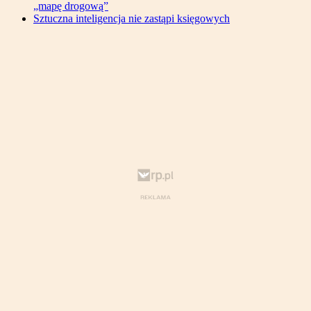
„mapę drogową”
Sztuczna inteligencja nie zastąpi księgowych