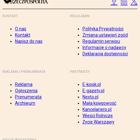
KONTAKT
REGULAMIN
O nas
Polityka Prywatności
Kontakt
Zmiana ustawień zgód
Napisz do nas
Regulamin serwisu
Informacje o nadawcy
Deklaracja dostępności
REKLAMA I PRENUMERATA
PARTNERZY
Reklama
E-kiosk.pl
Ogłoszenia
E-gazety.pl
Prenumerata
Nexto.pl
Archiwum
Mała księgowość
Kancelarierp.pl
Wieści Rolnicze
Życie Warszawy
NASZE WYDARZENIA