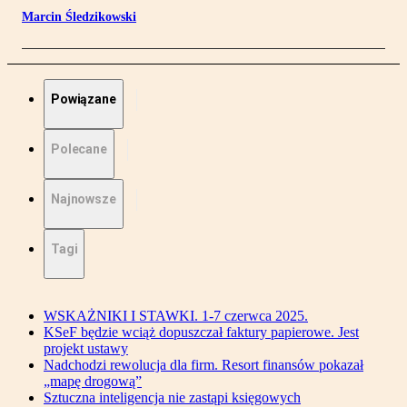
Marcin Śledzikowski
Powiązane
Polecane
Najnowsze
Tagi
WSKAŻNIKI I STAWKI. 1-7 czerwca 2025.
KSeF będzie wciąż dopuszczał faktury papierowe. Jest
projekt ustawy
Nadchodzi rewolucja dla firm. Resort finansów pokazał
„mapę drogową”
Sztuczna inteligencja nie zastąpi księgowych