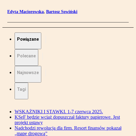
Edyta Maciorowska
,
Bartosz Sowiński
Powiązane
Polecane
Najnowsze
Tagi
WSKAŻNIKI I STAWKI. 1-7 czerwca 2025.
KSeF będzie wciąż dopuszczał faktury papierowe. Jest
projekt ustawy
Nadchodzi rewolucja dla firm. Resort finansów pokazał
„mapę drogową”