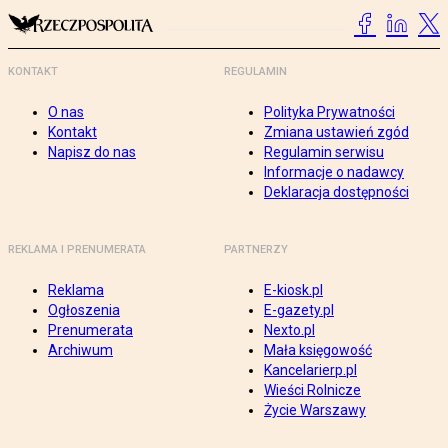
KONTAKT
REGULAMIN
O nas
Polityka Prywatności
Kontakt
Zmiana ustawień zgód
Napisz do nas
Regulamin serwisu
Informacje o nadawcy
Deklaracja dostępności
REKLAMA I PRENUMERATA
PARTNERZY
Reklama
E-kiosk.pl
Ogłoszenia
E-gazety.pl
Prenumerata
Nexto.pl
Archiwum
Mała księgowość
Kancelarierp.pl
Wieści Rolnicze
Życie Warszawy