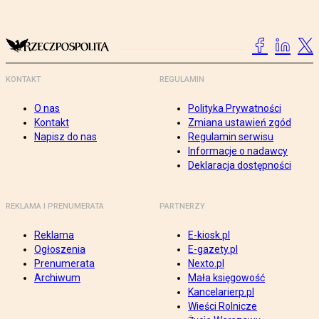
KONTAKT
REGULAMIN
O nas
Polityka Prywatności
Kontakt
Zmiana ustawień zgód
Napisz do nas
Regulamin serwisu
Informacje o nadawcy
Deklaracja dostępności
REKLAMA I PRENUMERATA
PARTNERZY
Reklama
E-kiosk.pl
Ogłoszenia
E-gazety.pl
Prenumerata
Nexto.pl
Archiwum
Mała księgowość
Kancelarierp.pl
Wieści Rolnicze