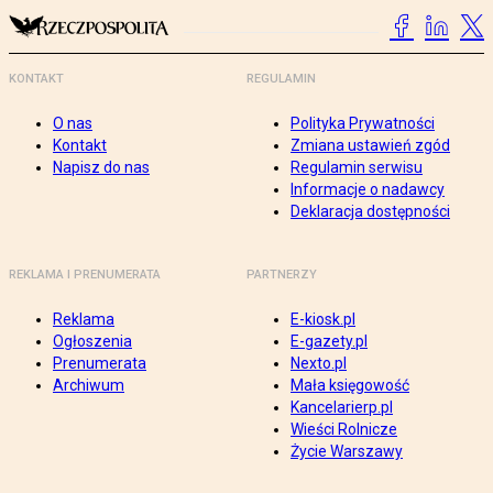
KONTAKT
REGULAMIN
O nas
Polityka Prywatności
Kontakt
Zmiana ustawień zgód
Napisz do nas
Regulamin serwisu
Informacje o nadawcy
Deklaracja dostępności
REKLAMA I PRENUMERATA
PARTNERZY
Reklama
E-kiosk.pl
Ogłoszenia
E-gazety.pl
Prenumerata
Nexto.pl
Archiwum
Mała księgowość
Kancelarierp.pl
Wieści Rolnicze
Życie Warszawy