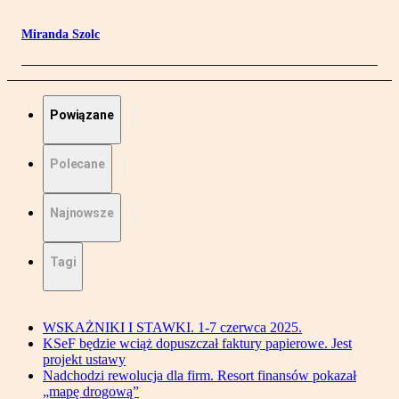
Miranda Szolc
Powiązane
Polecane
Najnowsze
Tagi
WSKAŻNIKI I STAWKI. 1-7 czerwca 2025.
KSeF będzie wciąż dopuszczał faktury papierowe. Jest
projekt ustawy
Nadchodzi rewolucja dla firm. Resort finansów pokazał
„mapę drogową”