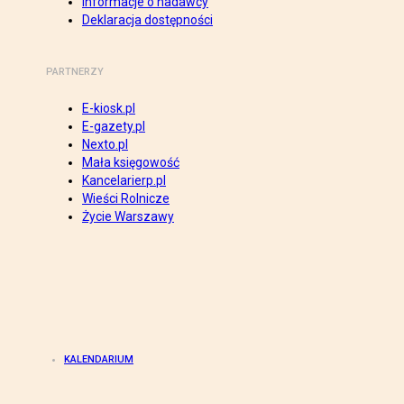
Informacje o nadawcy
Deklaracja dostępności
PARTNERZY
E-kiosk.pl
E-gazety.pl
Nexto.pl
Mała księgowość
Kancelarierp.pl
Wieści Rolnicze
Życie Warszawy
KALENDARIUM