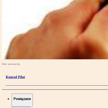
Foto: www.sxc.hu
Konrad Piłat
Powiązane