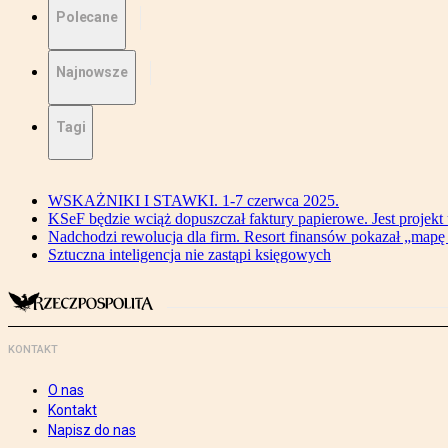
Polecane
Najnowsze
Tagi
WSKAŻNIKI I STAWKI. 1-7 czerwca 2025.
KSeF będzie wciąż dopuszczał faktury papierowe. Jest projekt
Nadchodzi rewolucja dla firm. Resort finansów pokazał „map
Sztuczna inteligencja nie zastąpi księgowych
KONTAKT
O nas
Kontakt
Napisz do nas