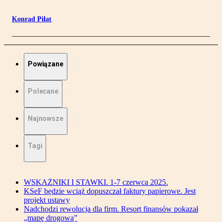
Konrad Piłat
Powiązane
Polecane
Najnowsze
Tagi
WSKAŻNIKI I STAWKI. 1-7 czerwca 2025.
KSeF będzie wciąż dopuszczał faktury papierowe. Jest
projekt ustawy
Nadchodzi rewolucja dla firm. Resort finansów pokazał
„mapę drogową”