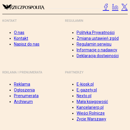
KONTAKT
REGULAMIN
O nas
Polityka Prywatności
Kontakt
Zmiana ustawień zgód
Napisz do nas
Regulamin serwisu
Informacje o nadawcy
Deklaracja dostępności
REKLAMA I PRENUMERATA
PARTNERZY
Reklama
E-kiosk.pl
Ogłoszenia
E-gazety.pl
Prenumerata
Nexto.pl
Archiwum
Mała księgowość
Kancelarierp.pl
Wieści Rolnicze
Życie Warszawy