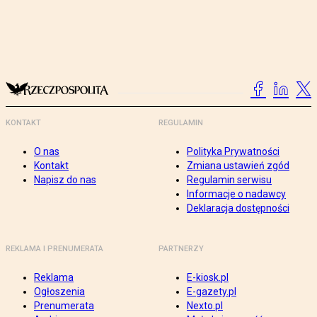
KONTAKT
REGULAMIN
O nas
Polityka Prywatności
Kontakt
Zmiana ustawień zgód
Napisz do nas
Regulamin serwisu
Informacje o nadawcy
Deklaracja dostępności
REKLAMA I PRENUMERATA
PARTNERZY
Reklama
E-kiosk.pl
Ogłoszenia
E-gazety.pl
Prenumerata
Nexto.pl