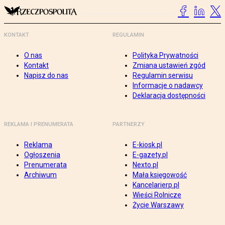
KONTAKT
REGULAMIN
O nas
Polityka Prywatności
Kontakt
Zmiana ustawień zgód
Napisz do nas
Regulamin serwisu
Informacje o nadawcy
Deklaracja dostępności
REKLAMA I PRENUMERATA
PARTNERZY
Reklama
E-kiosk.pl
Ogłoszenia
E-gazety.pl
Prenumerata
Nexto.pl
Archiwum
Mała księgowość
Kancelarierp.pl
Wieści Rolnicze
Życie Warszawy