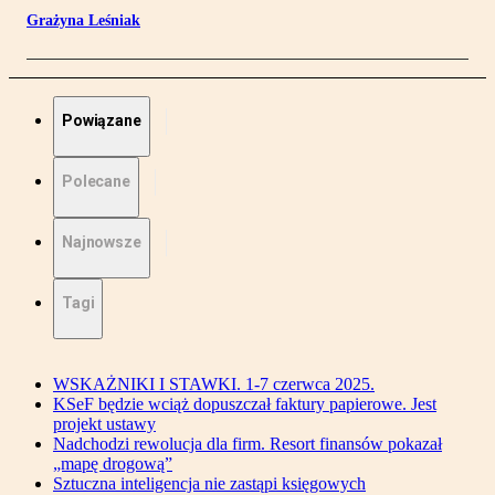
Grażyna Leśniak
Powiązane
Polecane
Najnowsze
Tagi
WSKAŻNIKI I STAWKI. 1-7 czerwca 2025.
KSeF będzie wciąż dopuszczał faktury papierowe. Jest
projekt ustawy
Nadchodzi rewolucja dla firm. Resort finansów pokazał
„mapę drogową”
Sztuczna inteligencja nie zastąpi księgowych