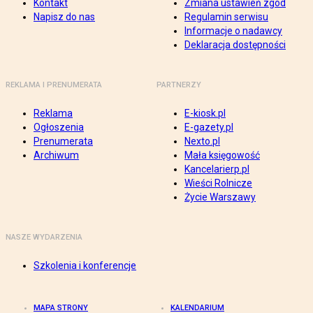
Kontakt
Zmiana ustawień zgód
Napisz do nas
Regulamin serwisu
Informacje o nadawcy
Deklaracja dostępności
REKLAMA I PRENUMERATA
PARTNERZY
Reklama
E-kiosk.pl
Ogłoszenia
E-gazety.pl
Prenumerata
Nexto.pl
Archiwum
Mała księgowość
Kancelarierp.pl
Wieści Rolnicze
Życie Warszawy
NASZE WYDARZENIA
Szkolenia i konferencje
MAPA STRONY
KALENDARIUM