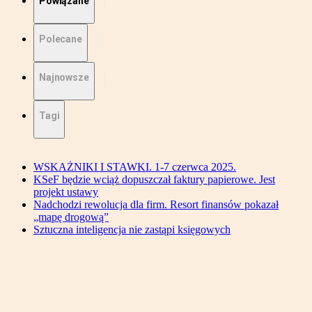
Powiązane
Polecane
Najnowsze
Tagi
WSKAŻNIKI I STAWKI. 1-7 czerwca 2025.
KSeF będzie wciąż dopuszczał faktury papierowe. Jest
projekt ustawy
Nadchodzi rewolucja dla firm. Resort finansów pokazał
„mapę drogową”
Sztuczna inteligencja nie zastąpi księgowych