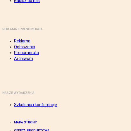
Napisz do nas
REKLAMA I PRENUMERATA
Reklama
Ogłoszenia
Prenumerata
Archiwum
NASZE WYDARZENIA
Szkolenia i konferencje
MAPA STRONY
OFERTA PRODUKTOWA