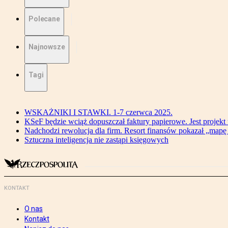
Polecane
Najnowsze
Tagi
WSKAŻNIKI I STAWKI. 1-7 czerwca 2025.
KSeF będzie wciąż dopuszczał faktury papierowe. Jest projekt
Nadchodzi rewolucja dla firm. Resort finansów pokazał „map
Sztuczna inteligencja nie zastąpi księgowych
KONTAKT
O nas
Kontakt