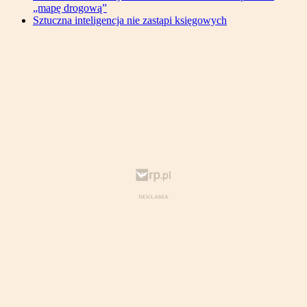
„mapę drogową”
Sztuczna inteligencja nie zastąpi księgowych