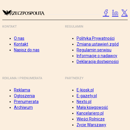
KONTAKT
REGULAMIN
O nas
Polityka Prywatności
Kontakt
Zmiana ustawień zgód
Napisz do nas
Regulamin serwisu
Informacje o nadawcy
Deklaracja dostępności
REKLAMA I PRENUMERATA
PARTNERZY
Reklama
E-kiosk.pl
Ogłoszenia
E-gazety.pl
Prenumerata
Nexto.pl
Archiwum
Mała księgowość
Kancelarierp.pl
Wieści Rolnicze
Życie Warszawy