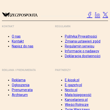
KONTAKT
REGULAMIN
O nas
Polityka Prywatności
Kontakt
Zmiana ustawień zgód
Napisz do nas
Regulamin serwisu
Informacje o nadawcy
Deklaracja dostępności
REKLAMA I PRENUMERATA
PARTNERZY
Reklama
E-kiosk.pl
Ogłoszenia
E-gazety.pl
Prenumerata
Nexto.pl
Archiwum
Mała księgowość
Kancelarierp.pl
Wieści Rolnicze
Życie Warszawy